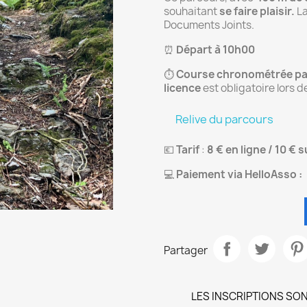
souhaitant
se faire plaisir.
La
Documents Joints.
⏰
Départ à 10h00
⏱️
Course chronométrée pa
licence
est obligatoire lors d
Relive du parcours
💶
Tarif
:
8 € en ligne / 10 € 
💻
Paiement via HelloAsso :
Partager
LES INSCRIPTIONS SON