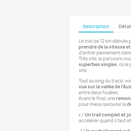
Description
Détai
Le trail de 12 km débute 
prendre de la vitesse 
d’entrer pleinement dans
Très vite, le parcours vo
superbes singles
, où le
site.
Tout au long du tracé, v
vue sur la vallée de l'Au
entre deux foulées.
Avant le final, une
remont
pour mieux savourer la
d
👉
Un trail complet et j
accélérer quand il faut 