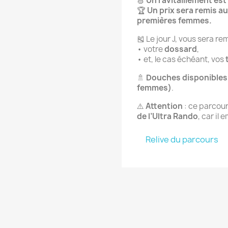
🍏
Un ravitaillement est
🏆
Un prix sera remis a
premières femmes.
🎽 Le jour J, vous sera rem
• votre
dossard
,
• et, le cas échéant, vos
🚿
Douches disponibles
femmes)
.
⚠️
Attention
: ce parcou
de l’Ultra Rando
, car il
Relive du parcours