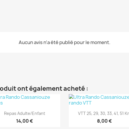
Aucun avis n'a été publié pour le moment.
roduit ont également acheté :
Aperçu rapide
Aperçu rapide


Repas Adulte/enfant
VTT 25, 29, 30, 33, 41, 51 K
14,00 €
8,00 €