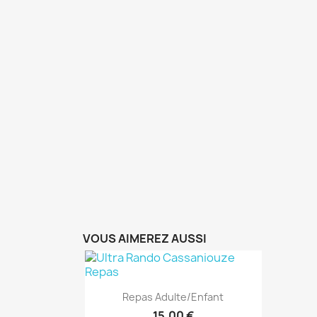
VOUS AIMEREZ AUSSI
Aperçu rapide

Repas Adulte/enfant
15,00 €