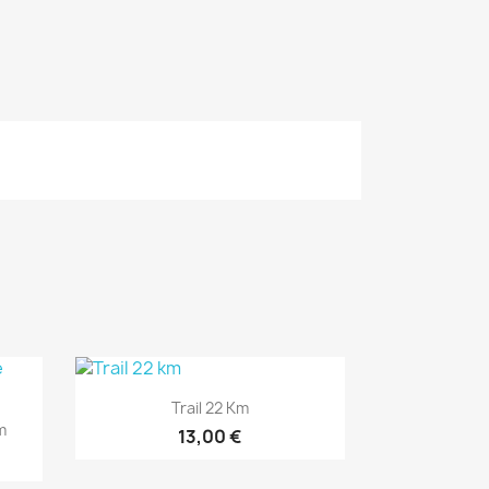
Aperçu rapide

Trail 22 Km
m
13,00 €