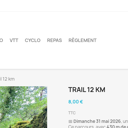
O
VTT
CYCLO
REPAS
RÈGLEMENT
il 12 km
TRAIL 12 KM
8,00 €
TTC
📅
Dimanche 31 mai 2026
, u
Ce parcours, avec
430 m de 