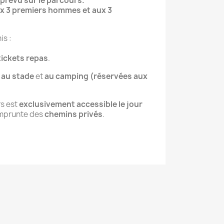
 prévu sur le parcours.
ux 3 premiers hommes et aux 3
is :
tickets repas
.
 au stade
et
au camping (réservées aux
rs est
exclusivement accessible le jour
 emprunte des
chemins privés
.